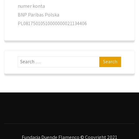
numer konta
BNP Paribas Polska
PL08175010510000000021134406
Fundacja Duende Flamenco © Copyright 2021