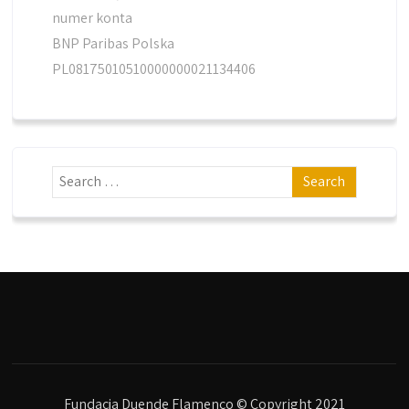
numer konta
BNP Paribas Polska
PL08175010510000000021134406
Fundacja Duende Flamenco © Copyright 2021