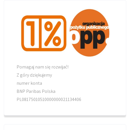
Pomagaj nam się rozwijać!
Z góry dziękujemy
numer konta
BNP Paribas Polska
PL08175010510000000021134406