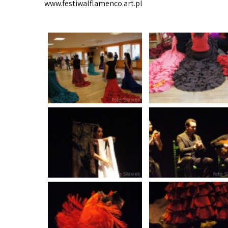
www.festiwalflamenco.art.pl