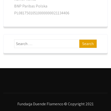
BNP Paribas Polska
PL08175010510000000021134406
Fundacja Duende Flamenco © Copyright 2021